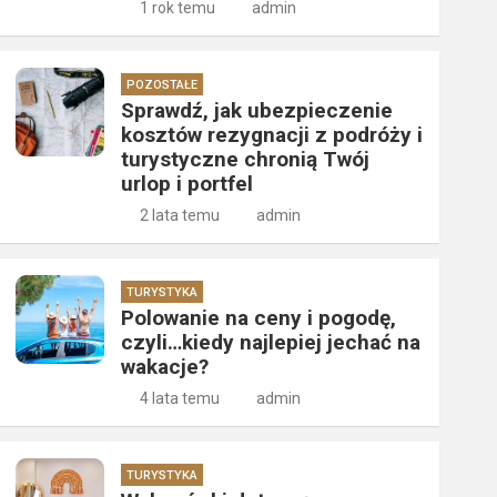
1 rok temu
admin
POZOSTAŁE
Sprawdź, jak ubezpieczenie
kosztów rezygnacji z podróży i
turystyczne chronią Twój
urlop i portfel
2 lata temu
admin
TURYSTYKA
Polowanie na ceny i pogodę,
czyli…kiedy najlepiej jechać na
wakacje?
4 lata temu
admin
TURYSTYKA