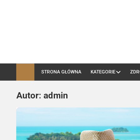
Skip
to
content
hotelrycerski.pl
Blog restauracyjny i podróżniczy
STRONA GŁÓWNA
KATEGORIE
ZDR
Autor:
admin