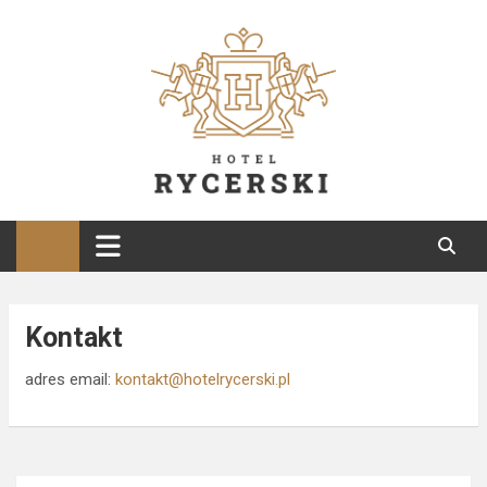
Skip
to
content
hotelrycerski.pl
Blog restauracyjny i podróżniczy
Kontakt
adres email:
kontakt@hotelrycerski.pl